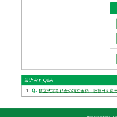
最近みたQ&A
1.
積立式定期預金の積立金額・振替日を変