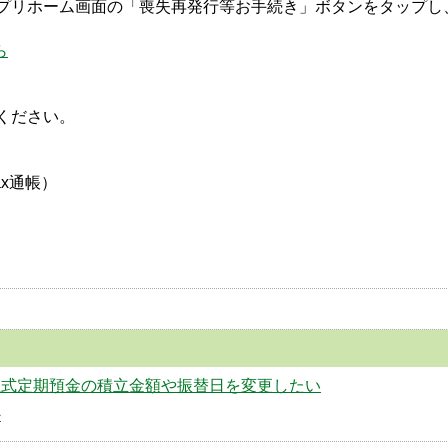
プリホーム画面の「喪失再発行等お手続き」ボタンをタップし
ら
ください。
x通帳）
立式定期預金の積立金額や振替日を変更したい
か