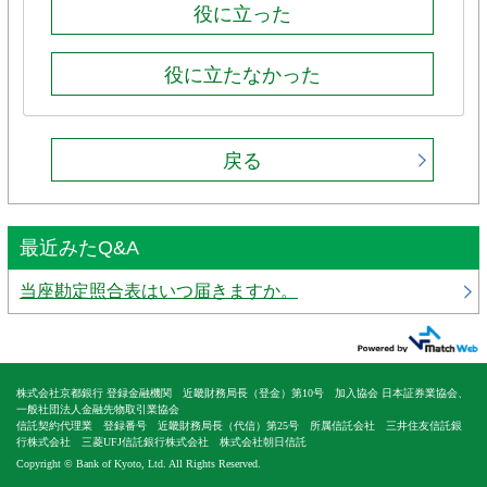
役に立った
役に立たなかった
戻る
最近みたQ&A
当座勘定照合表はいつ届きますか。
株式会社京都銀行 登録金融機関 近畿財務局長（登金）第10号 加入協会 日本証券業協会、
一般社団法人金融先物取引業協会
信託契約代理業 登録番号 近畿財務局長（代信）第25号 所属信託会社 三井住友信託銀
行株式会社 三菱UFJ信託銀行株式会社 株式会社朝日信託
Copyright © Bank of Kyoto, Ltd. All Rights Reserved.