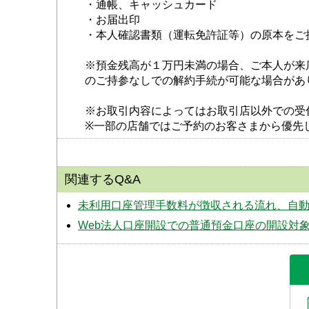
・通帳、キャッシュカード
・お届出印
・本人確認書類（運転免許証等）の原本をご
※預金残高が１万円未満の場合、ご本人が来
のご持参なしでの解約手続が可能な場合があ
※お取引内容によってはお取引店以外での受
※一部の店舗ではご予約のお客さまから優先
関連するQ&A
未利用口座管理手数料が徴収される流れ、自
Web法人口座開設での普通預金口座の開設対