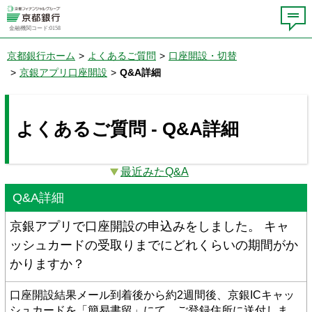
金融機関コード:0158
京都銀行ホーム
>
よくあるご質問
>
口座開設・切替
>
京銀アプリ口座開設
>
Q&A詳細
よくあるご質問 - Q&A詳細
最近みたQ&A
Q&A詳細
京銀アプリで口座開設の申込みをしました。 キャ
ッシュカードの受取りまでにどれくらいの期間がか
かりますか？
口座開設結果メール到着後から約2週間後、京銀ICキャッ
シュカードを「簡易書留」にて、ご登録住所に送付しま