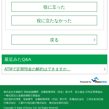
役に立った
役に立たなかった
戻る
最近みたQ&A
ATMで定期預金の解約はできますか。
株式会社京都銀行 登録金融機関 近畿財務局長（登金）第10号 加入協会 日本証券業協会、
一般社団法人金融先物取引業協会
信託契約代理業 登録番号 近畿財務局長（代信）第25号 所属信託会社 三井住友信託銀
行株式会社 三菱UFJ信託銀行株式会社 株式会社朝日信託
Copyright © Bank of Kyoto, Ltd. All Rights Reserved.