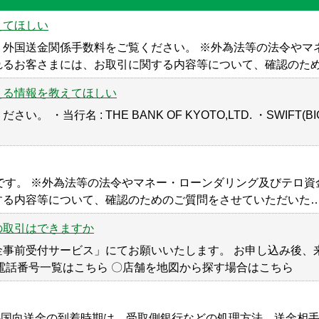
えてほしい
、外国送金関係手数料をご覧ください。 ※外為法等の法令やマ
れるお客さまには、お取引に関する内容等について、確認のた
える情報を教えてほしい
行名 : THE BANK OF KYOTO,LTD. ・SWIFT(BIC)
JZ」です。 ※外為法等の法令やマネー・ローンダリング及びテ
する内容等について、確認のためのご質問をさせていただいた
の取引はできますか
金事前受付サービス」にてお願いいたします。 お申し込み後、
電話番号一覧はこちら 〇店舗を地図から探す場合はこちら
外国向送金の到着時期は、受取側銀行などの処理方法、送金相