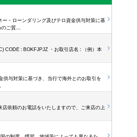
海外から送
ネー・ローンダリング及びテロ資金供与対策に基
めのご質…
海外から送
 CODE : BOKFJPJZ ・お取引店名 : （例）本
京都銀行の
ロ資金供与対策に基づき、当行で海外とのお取引を
…
京銀ダイレ
来店依頼のお電話をいたしますので、ご来店の上
外国向送金
手国の制度、慣習、地域等によっても異なるた