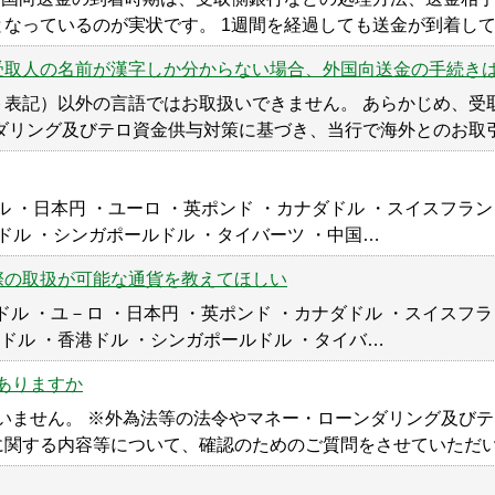
なっているのが実状です。 1週間を経過しても送金が到着し
受取人の名前が漢字しか分からない場合、外国向送金の手続き
ト表記）以外の言語ではお取扱いできません。 あらかじめ、受
ダリング及びテロ資金供与対策に基づき、当行で海外とのお取
ル ・日本円 ・ユーロ ・英ポンド ・カナダドル ・スイスフラ
ドル ・シンガポールドル ・タイバーツ ・中国…
際の取扱が可能な通貨を教えてほしい
ドル ・ユ－ロ ・日本円 ・英ポンド ・カナダドル ・スイスフ
ドドル ・香港ドル ・シンガポールドル ・タイバ…
はありますか
ございません。 ※外為法等の法令やマネー・ローンダリング及び
に関する内容等について、確認のためのご質問をさせていただ