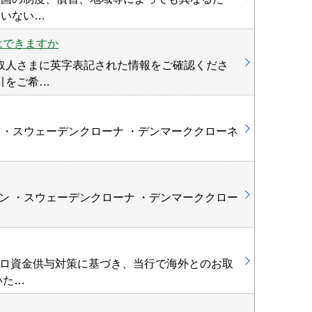
ていない…
外国向送金
はできますか
取人さまに英字表記された情報をご確認くださ
引をご希…
外国向送金
ン ・スウェーデンクローナ ・デンマーククローネ
海外からの
ラン ・スウェーデンクローナ ・デンマーククロー
京都銀行に
テロ資金供与対策に基づき、当行で海外とのお取
いた…
外国向送金