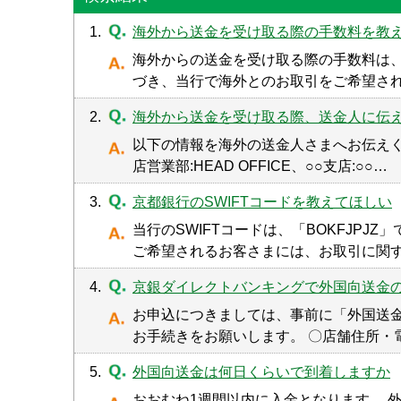
1.
海外から送金を受け取る際の手数料を教
海外からの送金を受け取る際の手数料は
づき、当行で海外とのお取引をご希望さ
2.
海外から送金を受け取る際、送金人に伝
以下の情報を海外の送金人さまへお伝えください。 ・当
店営業部:HEAD OFFICE、○○支店:○○…
3.
京都銀行のSWIFTコードを教えてほしい
当行のSWIFTコードは、「BOKFJP
ご希望されるお客さまには、お取引に関
4.
京銀ダイレクトバンキングで外国向送金
お申込につきましては、事前に「外国送
お手続きをお願いします。 〇店舗住所・
5.
外国向送金は何日くらいで到着しますか
おおむね1週間以内に入金となります。 