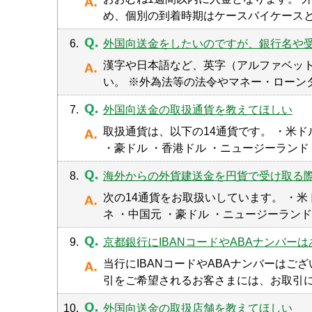
め、個別の到着時期はケースバイケースと
6.
外国向送金をしたいのですが、銀行名や
漢字や日本語など、英字（アルファベッ
い。 ※外為法等の法令やマネー・ローン
7.
外国向送金の取扱通貨を教えてほしい
取扱通貨は、以下の14通貨です。 ・米ド
・豪ドル ・香港ドル ・ニュージーランド
8.
海外からの外貨建送金を円貨で受け取る
次の14通貨をお取扱いしています。 ・米
ネ ・中国元 ・豪ドル ・ニュージーラン
9.
京都銀行にIBANコードやABAナンバー
当行にIBANコードやABAナンバーは
引をご希望されるお客さまには、お取引
10.
外国向送金の取扱店舗を教えてほしい