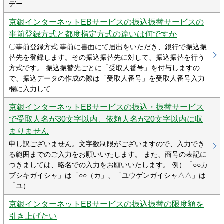
デー…
京銀インターネットEBサービスの振込振替サービスの
事前登録方式と都度指定方式の違いは何ですか
〇事前登録方式 事前に書面にて届出をいただき、銀行で振込振
替先を登録します。その振込振替先に対して、振込振替を行う
方式です。 振込振替先ごとに「受取人番号」を付与しますの
で、振込データの作成の際は「受取人番号」を受取人番号入力
欄に入力して…
京銀インターネットEBサービスの振込・振替サービス
で受取人名が30文字以内、依頼人名が20文字以内に収
まりません
申し訳ございません。文字数制限がございますので、入力でき
る範囲までのご入力をお願いいたします。 また、商号の表記に
つきましては、略名での入力をお願いいたします。 例）「○○カ
ブシキガイシャ」は「○○（カ」、「ユウゲンガイシャ△△」は
「ユ）…
京銀インターネットEBサービスの振込振替の限度額を
引き上げたい