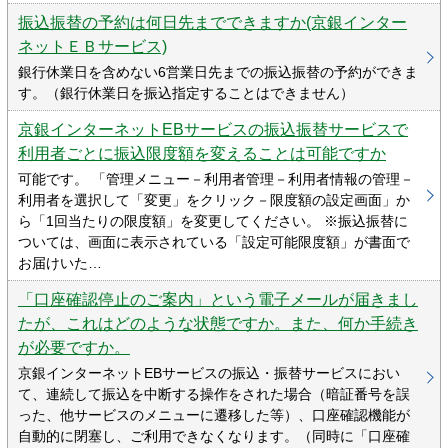
振込振替の予約は何日先までできますか(京銀インター
ネットＥＢサービス)
銀行休業日を含めない6営業日先までの振込振替の予約ができま
す。（銀行休業日を振込指定することはできません）
京銀インターネットEBサービスの振込振替サービスで
利用者ごとに振込限度額を変えることは可能ですか
可能です。 「管理メニュー－利用者管理－利用者情報の管理－
利用者を選択して「変更」をクリック－限度額の設定画面」か
ら「1回当たりの限度額」を変更してください。 ※振込振替に
ついては、画面に表示されている「設定可能限度額」が書面で
お届けいた…
「⼝座確認停⽌のご案内」という電子メールが届きまし
たが、これはどのような状態ですか。また、何か手続き
が必要ですか。
京銀インターネットEBサービスの振込・振替サービスにおい
て、連続して振込を中断する操作をされた場合（暗証番号を誤
った、他サービスのメニューに遷移した等）、口座確認機能が
自動的に閉塞し、ご利用できなくなります。（同時に「口座確