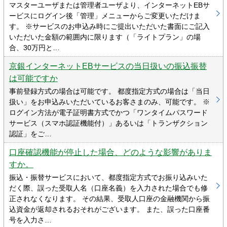
マスターユーザまたは管理者ユーザより、インターネットEBサ
ービスにログイン後「管理」メニューからご変更いただけま
す。 ※サービスのお申込み時にご提出いただいた書面にご記入
いただいた金額の範囲内に限ります（「ライトプラン」の場
合、30万円と…
京銀インターネットEBサービスの当日扱いの振込振替
は可能ですか
事前登録方式の場合は可能です。 都度指定方式の場合は「当日
扱い」をお申込みいただいているお客さまのみ、可能です。 ※
ログイン方法が電子証明書方式でかつ「ワンタイムパスワード
サービス（スマホ認証機能付）」あるいは「トランザクション
認証」をご…
口座確認機能が停止した場合、どのような影響がありま
すか。
振込・振替サービスにおいて、都度指定方式でお振り込みいた
だく際、誤った受取人名（口座名義）を入力された場合でも修
正されなくなります。 その結果、受取人口座の金融機関から振
込資金が返却されるおそれがございます。 また、誤った口座番
号を入力さ…