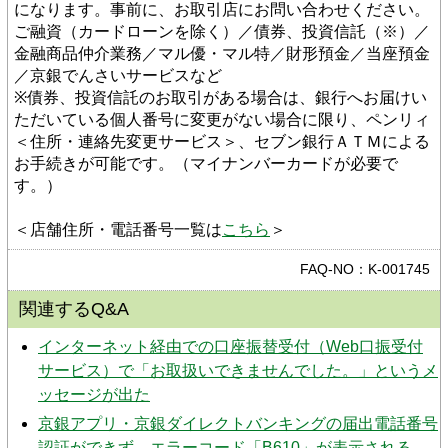
になります。事前に、お取引店にお問い合わせください。
ご融資（カードローンを除く）／債券、投資信託（※）／
金融商品仲介業務／マル優・マル特／財形預金／当座預金
／京銀でんさいサービスなど
※債券、投資信託のお取引がある場合は、銀行へお届けい
ただいている個人番号に変更がない場合に限り、ペンリィ
＜住所・連絡先変更サービス＞、セブン銀行ＡＴＭによる
お手続きが可能です。（マイナンバーカードが必要で
す。）
＜店舗住所・電話番号一覧は
こちら
＞
FAQ-NO：K-001745
関連するQ&A
インターネット経由での口座振替受付（Web口振受付
サービス）で「お取扱いできませんでした。」というメ
ッセージが出た
京銀アプリ・京銀ダイレクトバンキングの届出電話番号
認証ができず、エラーコード「B610」が表示される