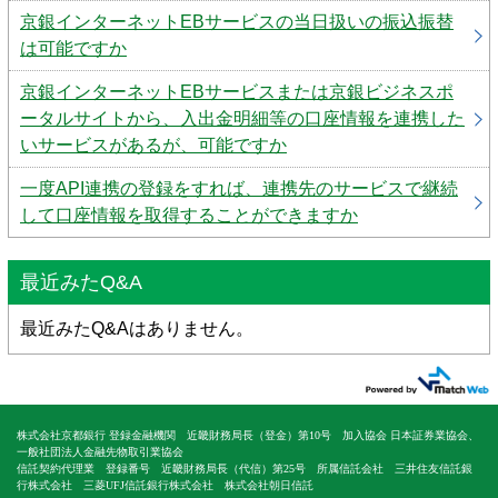
京銀インターネットEBサービスの当日扱いの振込振替
は可能ですか
京銀インターネットEBサービスまたは京銀ビジネスポ
ータルサイトから、入出金明細等の口座情報を連携した
いサービスがあるが、可能ですか
一度API連携の登録をすれば、連携先のサービスで継続
して口座情報を取得することができますか
最近みたQ&A
最近みたQ&Aはありません。
株式会社京都銀行 登録金融機関 近畿財務局長（登金）第10号 加入協会 日本証券業協会、
一般社団法人金融先物取引業協会
信託契約代理業 登録番号 近畿財務局長（代信）第25号 所属信託会社 三井住友信託銀
行株式会社 三菱UFJ信託銀行株式会社 株式会社朝日信託