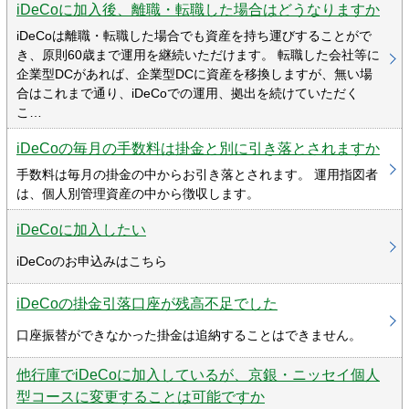
iDeCoに加入後、離職・転職した場合はどうなりますか
iDeCoは離職・転職した場合でも資産を持ち運びすることがで
き、原則60歳まで運用を継続いただけます。 転職した会社等に
企業型DCがあれば、企業型DCに資産を移換しますが、無い場
合はこれまで通り、iDeCoでの運用、拠出を続けていただく
こ…
iDeCoの毎月の手数料は掛金と別に引き落とされますか
手数料は毎月の掛金の中からお引き落とされます。 運用指図者
は、個人別管理資産の中から徴収します。
iDeCoに加入したい
iDeCoのお申込みはこちら
iDeCoの掛金引落口座が残高不足でした
口座振替ができなかった掛金は追納することはできません。
他行庫でiDeCoに加入しているが、京銀・ニッセイ個人
型コースに変更することは可能ですか