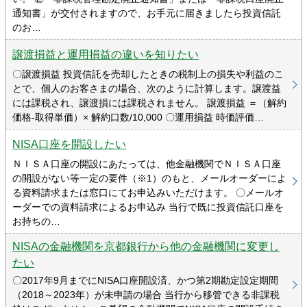
通知書」が交付されますので、お手元に届きましたら投資信託
のお…
譲渡損益と運用損益の違いを知りたい
〇譲渡損益 投資信託を売却したときの税制上の損失や利益のこ
とで、個人のお客さまの場合、次のように計算します。譲渡益
には課税され、譲渡損には課税されません。 譲渡損益 ＝（解約
価格-取得単価）× 解約口数/10,000 〇運用損益 時価評価…
NISA口座を開設したい
ＮＩＳＡ口座の開設にあたっては、他金融機関でＮＩＳＡ口座
の開設がない等一定の要件（※1）のもと、メールオーダーによ
る資料請求または窓口にてお申込みいただけます。 〇メールオ
ーダーでの資料請求によるお申込み 当行で既に投資信託口座を
お持ちの…
NISAの金融機関を京都銀行から他の金融機関に変更し
たい
〇2017年9月までにNISA口座開設済、かつ第2期勘定設定期間
（2018～2023年）が未申請の場合 当行から移管できる非課税