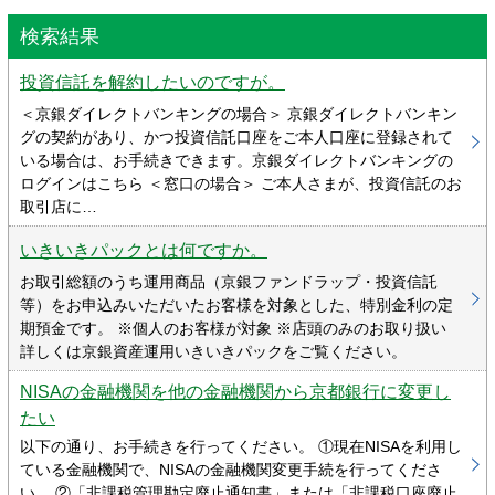
検索結果
投資信託を解約したいのですが。
＜京銀ダイレクトバンキングの場合＞ 京銀ダイレクトバンキン
グの契約があり、かつ投資信託口座をご本人口座に登録されて
いる場合は、お手続きできます。京銀ダイレクトバンキングの
ログインはこちら ＜窓口の場合＞ ご本人さまが、投資信託のお
取引店に…
いきいきパックとは何ですか。
お取引総額のうち運用商品（京銀ファンドラップ・投資信託
等）をお申込みいただいたお客様を対象とした、特別金利の定
期預金です。 ※個人のお客様が対象 ※店頭のみのお取り扱い
詳しくは京銀資産運用いきいきパックをご覧ください。
NISAの金融機関を他の金融機関から京都銀行に変更し
たい
以下の通り、お手続きを行ってください。 ①現在NISAを利用し
ている金融機関で、NISAの金融機関変更手続を行ってくださ
い。 ②「非課税管理勘定廃止通知書」または「非課税口座廃止