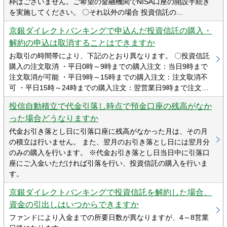
枠はございません。ご希望の金融機関でNISA口座の開設手続き
を実施してください。 〇それ以外の場合 投資信託の…
京銀ダイレクトバンキングで申込んだ投資信託の購入・
解約の申込は取消することはできますか
お取引の時間帯により、下記のとおり異なります。 〇投資信託
購入の注文取消 ・平日0時～9時までの購入注文：当日9時まで
注文取消が可能 ・平日9時～15時までの購入注文：注文取消不
可 ・平日15時～24時までの購入注文：翌営業日9時まで注文…
投信自動積立で代金引落し時点で預金口座の残高がなか
った場合どうなりますか
代金お引き落とし日に引落口座に残高がなかった月は、その月
の積立は行いません。 また、翌月のお引き落とし日には翌月分
のみの購入を行います。 ※代金お引き落とし日当日中に引落口
座にご入金いただければ引落を行い、投資信託の購入を行いま
す。
京銀ダイレクトバンキングで投資信託を解約した場合、
資金の引出しはいつからできますか
ファンドにより入金までの所要日数が異なりますが、4～8営業