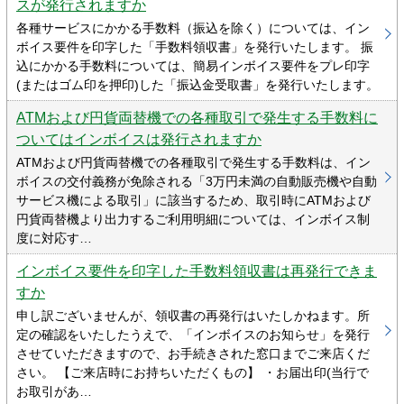
スが発行されますか
各種サービスにかかる手数料（振込を除く）については、イン
ボイス要件を印字した「手数料領収書」を発行いたします。 振
込にかかる手数料については、簡易インボイス要件をプレ印字
(またはゴム印を押印)した「振込金受取書」を発行いたします。
ATMおよび円貨両替機での各種取引で発生する手数料に
ついてはインボイスは発行されますか
ATMおよび円貨両替機での各種取引で発生する手数料は、イン
ボイスの交付義務が免除される「3万円未満の自動販売機や自動
サービス機による取引」に該当するため、取引時にATMおよび
円貨両替機より出力するご利用明細については、インボイス制
度に対応す…
インボイス要件を印字した手数料領収書は再発行できま
すか
申し訳ございませんが、領収書の再発行はいたしかねます。所
定の確認をいたしたうえで、「インボイスのお知らせ」を発行
させていただきますので、お手続きされた窓口までご来店くだ
さい。 【ご来店時にお持ちいただくもの】 ・お届出印(当行で
お取引があ…