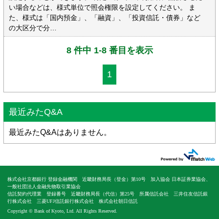
い場合などは、様式単位で照会権限を設定してください。 ま
た、様式は「国内預金」、「融資」、「投資信託・債券」など
の大区分で分…
8 件中 1-8 番目を表示
1
最近みたQ&A
最近みたQ&Aはありません。
株式会社京都銀行 登録金融機関 近畿財務局長（登金）第10号 加入協会 日本証券業協会、
一般社団法人金融先物取引業協会
信託契約代理業 登録番号 近畿財務局長（代信）第25号 所属信託会社 三井住友信託銀
行株式会社 三菱UFJ信託銀行株式会社 株式会社朝日信託
Copyright © Bank of Kyoto, Ltd. All Rights Reserved.