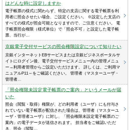
はどんな時に設定しますか
電子帳票の様式に関わらず、特定の支店に関する電子帳票を利
用者に照会させたい場合、ご設定ください。 ※設定した支店の
すべての様式が照会可能となりますので、ご注意ください。 電
子帳票照会権限（様式単位）で「照会不可」と設定した電子帳
票、当行が…
京銀電子交付サービスの照会権限設定について知りたい
京銀インターネットEBサービスまたは京銀ビジネスポータルサ
イトにログイン後、電子交付サービスメニュー内の管理メニュ
ー→利用者管理からご設定いただけます。 詳しくは、ご利用マ
ニュアルP11～をご確認ください。 管理者（マスターユーザ・
管理者…
「照会権限未設定電子帳票のご案内」というメールが届
いた
照会（閲覧・取得）権限が、どの利用者（ユーザ）にも付与さ
れていない電子帳票が配信された場合は、管理者（マスターユ
ーザ・管理者ユーザ）に対し、「照会権限未設定電子帳票のご
案内」の電子データが送信されます。 担当者をご確認いただ
き、照会（閲覧…