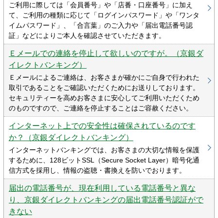
ご利用に際しては「会員番号」や「店番・口座番号」に加え
て、ご利用の種類に応じて「ログインパスワード」や「ワンタ
イムパスワード」、「合言葉」のご入力や「届出電話番号認
証」などによりご本人を確認させていただきます。
Ｅメールでの連絡を停止して欲しいのですが。（京銀ダ
イレクトバンキング）
Ｅメールによるご連絡は、お客さまが確かにご自身で行われた
取引であることをご確認いただくためにお送りしております。
セキュリティーを高めお客さまに安心してご利用いただくため
のものですので、ご連絡を停止することはご容赦ください。
インターネット上での安全性は確保されているのです
か？（京銀ダイレクトバンキング）
インターネットバンキングでは、お客さまの大切な情報を保護
するために、128ビットSSL（Secure Socket Layer）暗号化通
信方式を採用し、情報の盗聴・書換えを防いでおります。
届出の電話番号が、現在利用している電話番号と異な
り、京銀ダイレクトバンキングの届出電話番号認証がで
きない