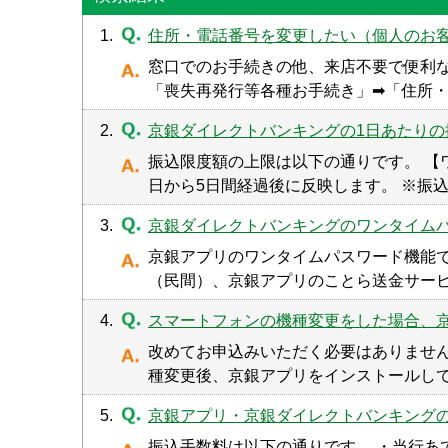
1.
住所・電話番号を変更したい（個人のお
窓口でのお手続きの他、来店不要で便利な
「喪失再発行等各種お手続き」➡「住所・
2.
京銀ダイレクトバンキングの1日あたり
振込限度額の上限は以下の通りです。 【
日から5日間経過後に反映します。 ※振
3.
京銀ダイレクトバンキングのワンタイム
京銀アプリのワンタイムパスワード機能で
（民間）、京銀アプリのことら送金サービ
4.
スマートフォンの機種変更をした場合、
改めてお申込みいただく必要はありません
種変更後、京銀アプリをインストールし
5.
京銀アプリ・京銀ダイレクトバンキング
振込手数料は以下の通りです。 ・当行あ