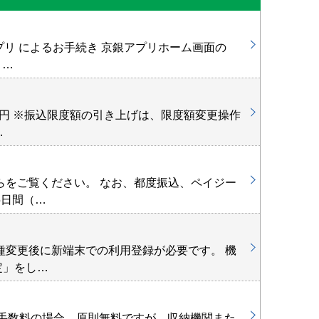
住所・電話
リ によるお手続き 京銀アプリホーム画面の
ト…
京銀ダイレ
万円 ※振込限度額の引き上げは、限度額変更操作
…
京銀ダイレ
らをご覧ください。 なお、都度振込、ペイジー
5日間（…
スマートフ
種変更後に新端末での利用登録が必要です。 機
定」をし…
京銀アプリ
込手数料の場合、原則無料ですが、収納機関また