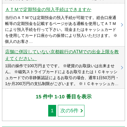
ＡＴＭで定期預金の預入手続はできますか
当行のＡＴＭでは定期預金の預入手続が可能です。総合口座通
帳等の定期預金を記載するページがある通帳を使用してＡＴＭ
により預入手続を行って下さい。現金またはキャッシュカード
を使用してカード口座からの振替により預入いただけます。 ※
個人のお客さ…
店舗に併設していない京都銀行のATMでの出金上限を教
えてください。
1回の操作で100万円までです。 ※硬貨のお取扱いは出来ませ
ん。 ※磁気ストライプカードによるお取引またはＩＣキャッシ
ュカードでの非静脈認証によるお取引の場合、通常1日50万円・
1か月200万円の支払制限がございます。 ※ＩＣキャッシュカ…
15 件中 1-10 番目を表示
1