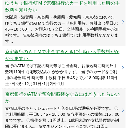
ゆうちょ銀行ATMで京都銀行のカードを利用した時の手
数料を知りたい
大阪府・滋賀県・奈良県・兵庫県・愛知県・東京都において、
ゆうちょ銀行のATMで当行のカードを利用時、お引出（平日8：
45～18：00）、お預入れ（全日、全時間帯）の利用手数料が無
料です。 ※京都府内のゆうちょ銀行では利用手数料がかかりま
す…
京都銀行のＡＴＭで出金するときに何時から手数料がか
かりますか。
当行のATMでは下記の時間帯はご出金時、お振込時に時間外手
数料110円（消費税込み）がかかります。 当行のカードをご利
用の場合 曜日 時間帯 手数料 平日 8:45まで／18:00以降 110円
土･日･祝･ 12月31日･1月2日･1月…
京都銀行のATMで預金間振替をするにはどうしたらいい
か
支払口座のキャッシュカードと入金口座の通帳が必要です。 〇
ご利用時間：平日8：45～18：00 ※当座預金への振替は15：00
までです。 〇操作金額：1円以上、1億円未満で支払限度額の制
限は受けません。 ※マネジメントカードについては1回…