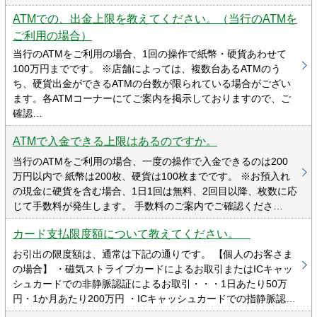
ATMでの、出金上限を教えてください。（当行のATMを
ご利用の場合）
当行のATMをご利用の場合、1回の操作で紙幣・硬貨あわせて
100万円までです。 ※店舗によっては、複数台あるATMのう
ち、硬貨出金ができるATMの台数が限られている場合がござい
ます。各ATMコーナーにてご案内を掲示しておりますので、ご
確認…
ATMで入金できる上限はあるのですか。
当行のATMをご利用の場合、一度の操作で入金できるのは200
万円以内で 紙幣は200枚、硬貨は100枚までです。 ※お預入れ
の現金に硬貨を含む場合、1日1回は無料、2回目以降、枚数に応
じて手数料が発生します。 手数料のご案内でご確認くださ…
カード支払限度額について教えてください。
お引出の限度額は、通常は下記の通りです。 【個人のお客さま
の場合】 ・磁気ストライプカードによるお取引またはICキャッ
シュカードでの非静脈認証によるお取引・・・1日あたり50万
円・1か月あたり200万円 ・ICキャッシュカードでの指静脈認…