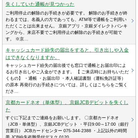
失くしていた通帳が見つかった
ご利用停止の解除のお手続きが必要です。 解除のお手続きが終
わるまでは、名義人の方であっても、ATM等で通帳をご利用い
ただくことは出来ません。 京銀アプリ・京銀ダイレクトバンキ
ングから、来店不要でご利用停止の解除のお手続きが可能で
す。 ※京…
キャッシュカード紛失の届出をすると、引き出しや入金
はできなくなりますか。
キャッシュカード紛失の届出後でも窓口で通帳とお届出印によ
るお引き出しやご入金ができます。 【 ご来店時にお持ちいただ
くもの】 ・通帳 ・お届出印 ・本人確認書類（運転免許証等）
の原本 再発行のお手続きについては、詳しくはこちらをご覧く
ださ…
京都カードネオ（単体型）、京銀JCBデビットを失くし
た
すぐに下記までご連絡をお願いします。 〇京都カードネオ
（JCB・単体型）、京銀JCBデビット ・平日9:00～17:00（銀行
営業日） JCBカードセンター 075-344-2388 ・上記以外の時間
帯 JCB紛失盗難受付デスク 0120…