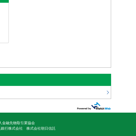
京銀アプリ
法人金融先物取引業協会
託銀行株式会社 株式会社朝日信託