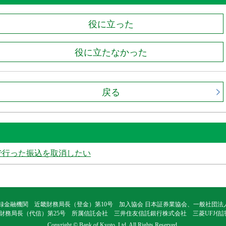
役に立った
役に立たなかった
戻る
で行った振込を取消したい
録金融機関 近畿財務局長（登金）第10号 加入協会 日本証券業協会、一般社団
財務局長（代信）第25号 所属信託会社 三井住友信託銀行株式会社 三菱UFJ信
Copyright © Bank of Kyoto, Ltd. All Rights Reserved.