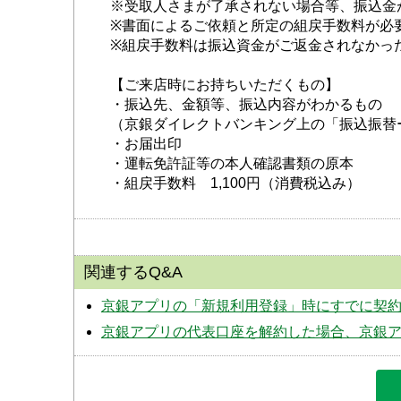
※受取人さまが了承されない場合等、振込金
※書面によるご依頼と所定の組戻手数料が必
※組戻手数料は振込資金がご返金されなかっ
【ご来店時にお持ちいただくもの】
・振込先、金額等、振込内容がわかるもの
（京銀ダイレクトバンキング上の「振込振替
・お届出印
・運転免許証等の本人確認書類の原本
・組戻手数料　1,100円（消費税込み）　
関連するQ&A
京銀アプリの「新規利用登録」時にすでに契
京銀アプリの代表口座を解約した場合、京銀