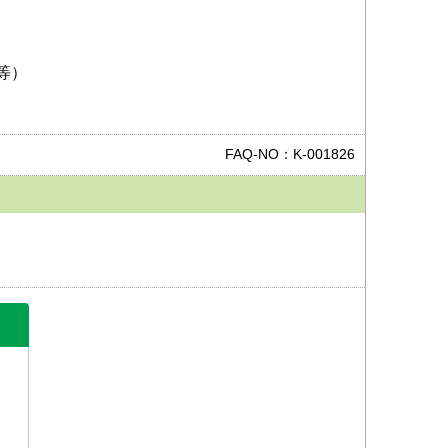
等）
FAQ-NO：K-001826