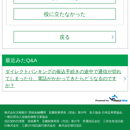
役に立たなかった
戻る
最近みたQ&A
ダイレクトバンキングの振込手続きの途中で通信が切れ
てしまったり、電話がかかってきたらどうなるのです
か？
株式会社京都銀行 登録金融機関 近畿財務局長（登金）第10号 加入協会 日本証券業協会、
一般社団法人金融先物取引業協会
信託契約代理業 登録番号 近畿財務局長（代信）第25号 所属信託会社 三井住友信託銀
行株式会社 三菱UFJ信託銀行株式会社 株式会社朝日信託