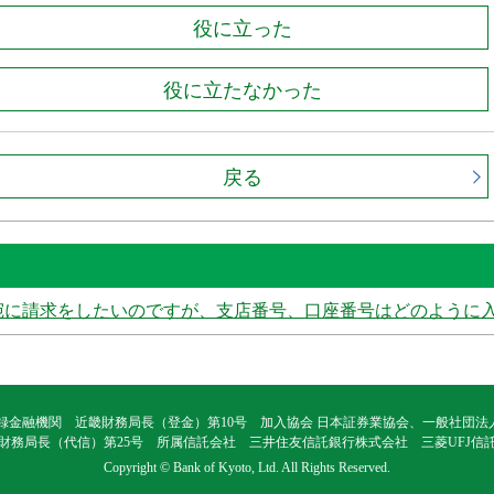
役に立った
役に立たなかった
戻る
宛に請求をしたいのですが、支店番号、口座番号はどのように
録金融機関 近畿財務局長（登金）第10号 加入協会 日本証券業協会、一般社団
財務局長（代信）第25号 所属信託会社 三井住友信託銀行株式会社 三菱UFJ信
Copyright © Bank of Kyoto, Ltd. All Rights Reserved.