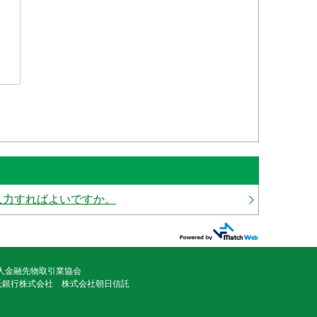
集金代行サ
入力すればよいですか。
法人金融先物取引業協会
託銀行株式会社 株式会社朝日信託