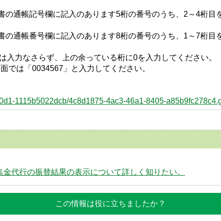
書の通帳記号欄に記入のあります5桁の番号のうち、2～4桁目
書の通帳番号欄に記入のあります8桁の番号のうち、1～7桁目
桁は入力なさらず、上の余っている桁に0を入力してください。
面では「0034567」と入力してください。
a-b0d1-1115b5022dcb/4c8d1875-4ac3-46a1-8405-a85b9fc278c4.g
集金代行の振替結果の表示について詳しく知りたい。
この情報は役に立ちましたか？