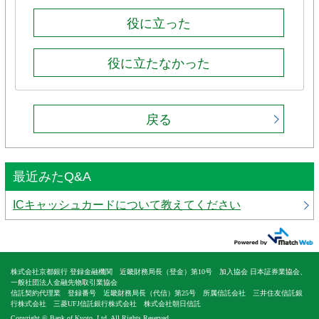
役に立った
役に立たなかった
戻る
最近みたQ&A
ICキャッシュカードについて教えてください
株式会社京都銀行 登録金融機関 近畿財務局長（登金）第10号 加入協会 日本証券業協会、
一般社団法人金融先物取引業協会
信託契約代理業 登録番号 近畿財務局長（代信）第25号 所属信託会社 三井住友信託銀
行株式会社 三菱UFJ信託銀行株式会社 株式会社朝日信託
Copyright © Bank of Kyoto, Ltd. All Rights Reserved.