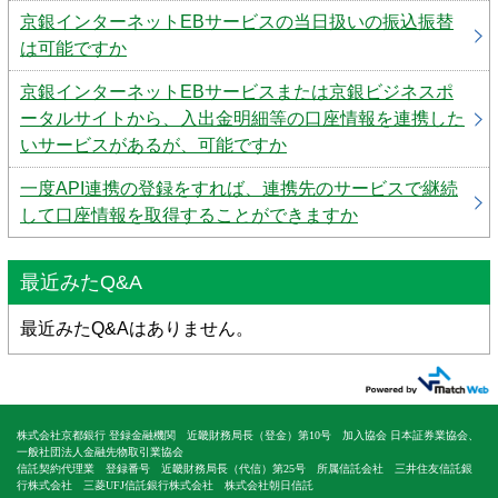
京銀インターネットEBサービスの当日扱いの振込振替
は可能ですか
京銀インターネットEBサービスまたは京銀ビジネスポ
ータルサイトから、入出金明細等の口座情報を連携した
いサービスがあるが、可能ですか
一度API連携の登録をすれば、連携先のサービスで継続
して口座情報を取得することができますか
最近みたQ&A
最近みたQ&Aはありません。
株式会社京都銀行 登録金融機関 近畿財務局長（登金）第10号 加入協会 日本証券業協会、
一般社団法人金融先物取引業協会
信託契約代理業 登録番号 近畿財務局長（代信）第25号 所属信託会社 三井住友信託銀
行株式会社 三菱UFJ信託銀行株式会社 株式会社朝日信託